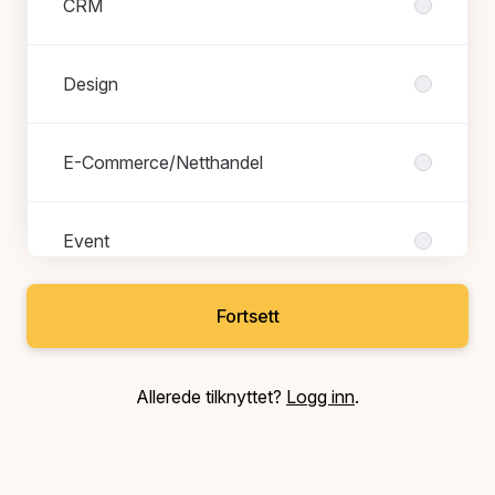
CRM
Design
E-Commerce/Netthandel
Event
Fortsett
HR
Allerede tilknyttet?
Logg inn
.
Innkjøp og salg
Markedsføring